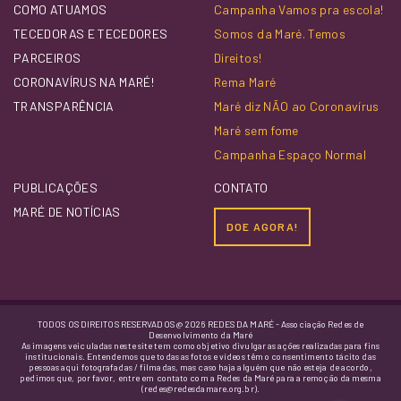
COMO ATUAMOS
Campanha Vamos pra escola!
TECEDORAS E TECEDORES
Somos da Maré. Temos
PARCEIROS
Direitos!
CORONAVÍRUS NA MARÉ!
Rema Maré
TRANSPARÊNCIA
Maré diz NÃO ao Coronavírus
Maré sem fome
Campanha Espaço Normal
PUBLICAÇÕES
CONTATO
MARÉ DE NOTÍCIAS
DOE AGORA!
TODOS OS DIREITOS RESERVADOS @ 2026 REDES DA MARÉ - Associação Redes de
Desenvolvimento da Maré
As imagens veiculadas neste site tem como objetivo divulgar as ações realizadas para fins
institucionais. Entendemos que todas as fotos e vídeos têm o consentimento tácito das
pessoas aqui fotografadas / filmadas, mas caso haja alguém que não esteja de acordo,
pedimos que, por favor, entre em contato com a Redes da Maré para a remoção da mesma
(redes@redesdamare.org.br).