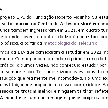
A)
o projeto EJA, da Fundação Roberto Marinho:
53 est
l se formaram no Centro de Artes da Maré
em uma
 alunos também ingressaram em 2021, em quatro tu
o é atender jovens e adultos da Maré que estão for
o básica, a partir da
metodologia do Telecurso
.
turmas da EJA que começaram a estudar em 2021, na
morou. Com a pandemia ainda no primeiro ano da f
a prática, algumas vezes, não conseguia estudar po
em sempre é boa. Ter concretizado os estudos do en
situação que realmente me incomodava. Foi uma exp
 a instituição me proporcionou essa oportunidade.
A 
ssoas te tratam melhor e ninguém te tira
”, refl
 Alexandre leu uma homenagem que os próprios fo