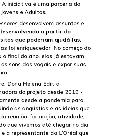
 A iniciativa é uma parceria da
Jovens e Adultos.
fessores desenvolvem assuntos e
desenvolvendo a partir do
esitos que poderiam ajudá-las,
s foi enriquecedor! No começo do
o final do ano, elas já estavam
, os sons das vogais e expor suas
uro.
é, Dona Helena Edir, a
enadora do projeto desde 2019 -
riamente desde a pandemia para
indo as angústias e as ideias que
a reunião, formação, atividade,
tudo que vivemos até chegar no dia
, e a representante da L’Oréal que