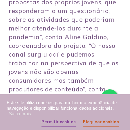
propostas dos próprios jovens, que
responderam a um questionário,
sobre as atividades que poderiam
melhor atende-los durante a
pandemia”, conta Aline Galdino,
coordenadora do projeto. “O nosso
canal surgiu daí e pudemos
trabalhar na perspectiva de que os
jovens não são apenas
consumidores mas também
produtores de conteúdo”, conta.
Este site utiliza cookies para melhorar a experiência de
navegação e disponibilizar funcionalidades adicionais.
ACOLHIMENTO E ROTINA
Saiba mais
Permitir cookies
Bloquear cookies
Não são apenas as crianças que têm